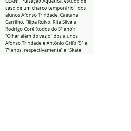
CEAN: “Pulsação Aquática, estudo de 
caso de um charco temporário”, dos 
alunos Afonso Trindade, Caetana 
Carrilho, Filipa Ruivo, Rita Silva e 
Rodrigo Coré (todos do 5º ano); 
“Olhar além do vazio” dos alunos 
Afonso Trindade e António Grifo (5º e 
7º anos, respectivamente) e “Skate 
Park – Física ou Diversão” das alunas 
Eliane Costeira e Madalena Caldeira 
(5º e 3º anos, respectivamente), 
tendo este último conquistado uma 
menção honrosa.
Todos os projectos irão agora ser 
apresentados à comunidade na 
Semana do Ambiente e Ciência do 
Centro Educativo Alice Nabeiro, de 3 
a 7 de Junho.