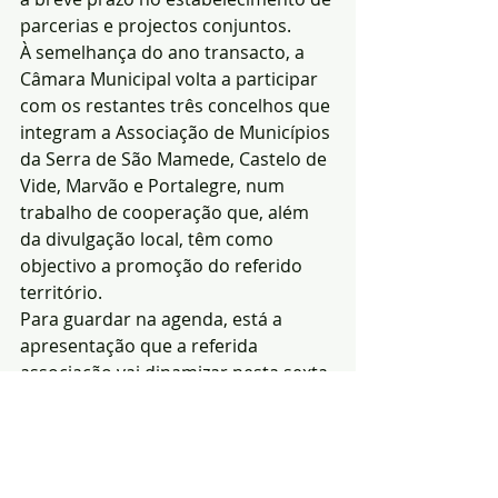
parcerias e projectos conjuntos.
À semelhança do ano transacto, a 
Câmara Municipal volta a participar 
com os restantes três concelhos que 
integram a Associação de Municípios 
da Serra de São Mamede, Castelo de 
Vide, Marvão e Portalegre, num 
trabalho de cooperação que, além 
da divulgação local, têm como 
objectivo a promoção do referido 
território.
Para guardar na agenda, está a 
apresentação que a referida 
associação vai dinamizar nesta sexta-
feira, dia 1 de Março, pelas 14H00, na 
zona para o efeito da Entidade 
Regional de Turismo do Alentejo e 
Ribatejo, localizada no pavilhão n.º 1 