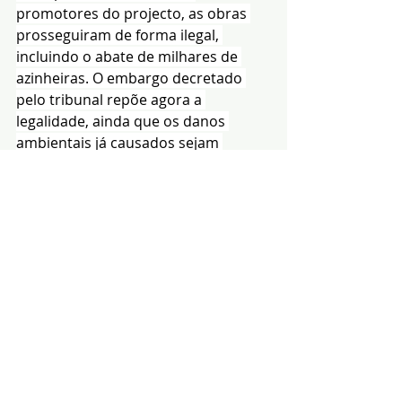
promotores do projecto, as obras 
prosseguiram de forma ilegal, 
incluindo o abate de milhares de 
azinheiras. O embargo decretado 
pelo tribunal repõe agora a 
legalidade, ainda que os danos 
ambientais já causados sejam 
irreversíveis.
As associações de defesa do 
ambiente confiam que, em coerência 
com esta decisão, o projecto do 
Aproveitamento Hidroeléctrico de 
Fins Múltiplos do Crato seja 
definitivamente abandonado.
O projecto apresenta graves 
irregularidades na avaliação dos 
seus impactes no território, carece 
de utilidade pública e teria 
consequências ambientais de 