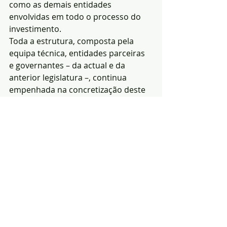
como as demais entidades 
envolvidas em todo o processo do 
investimento.
Toda a estrutura, composta pela 
equipa técnica, entidades parceiras 
e governantes – da actual e da 
anterior legislatura –, continua 
empenhada na concretização deste 
projecto que, dado a sua 
“complexidade e dimensão”, é 
normal estar sujeito a um maior 
escrutínio e processo burocrático. 
Estamos a dar passos no sentido de 
comunicar novos avanços em breve.
A Barragem do Pisão é o mais 
avultado investimento inscrito no 
Plano de Recuperação e Resiliência 
(PRR), com uma dotação de 
aproximadamente 141 milhões de 