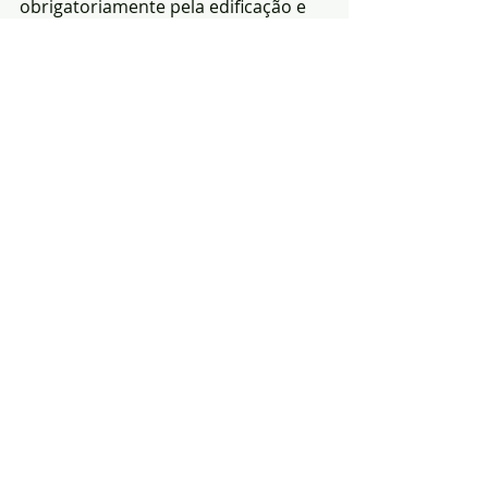
obrigatoriamente pela edificação e 
capitalização do potencial do 
Empreendimento Hidráulico de Fins 
Múltiplos do Crato – Barragem do 
Pisão, classificado como 
empreendimento de interesse 
público nacional, no Decreto-Lei n.º 
62/2022, de 26 de Setembro.
(Fonte: CIMAA)
Notícias
Política
Economia
Posts recentes
Ver tudo