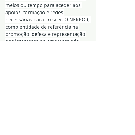
meios ou tempo para aceder aos 
apoios, formação e redes 
necessárias para crescer. O NERPOR, 
como entidade de referência na 
promoção, defesa e representação 
dos interesses do empresariado 
local, assume um papel fulcral para 
dinamizar investimentos locais e 
regionais, fomentar a inovação, 
exportações e as parcerias inter-
regionais, promover a coesão 
territorial, contribuindo para mitigar 
o despovoamento e o declínio 
socioeconómico do interior e servir 
de catalisador para projectos 
colaborativos entre empresas, 
instituições de ensino, entidades 
públicas e associações.