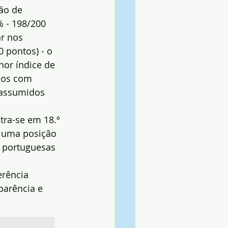
ão de 
% - 198/200 
r nos 
 pontos) - o 
nor índice de 
pios com 
assumidos 
tra-se em 18.º 
 uma posição 
s portuguesas 
rência 
parência e 