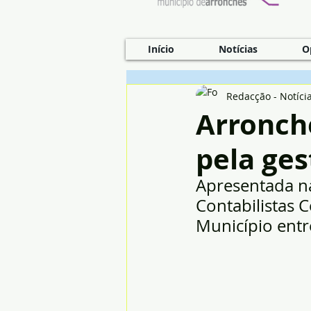
Início
Notícias
O
Redacção - Notíci
Arronch
pela ges
Apresentada na
Contabilistas C
Município entr