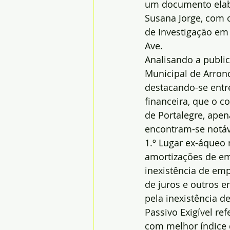
um documento elab
Susana Jorge, com o
de Investigação em 
Ave.
Analisando a publi
Municipal de Arronc
destacando-se entre
financeira, que o c
de Portalegre, apen
encontram-se notáv
1.º Lugar ex-áque
amortizações de emp
inexistência de em
de juros e outros e
pela inexistência d
Passivo Exigível re
com melhor índice d