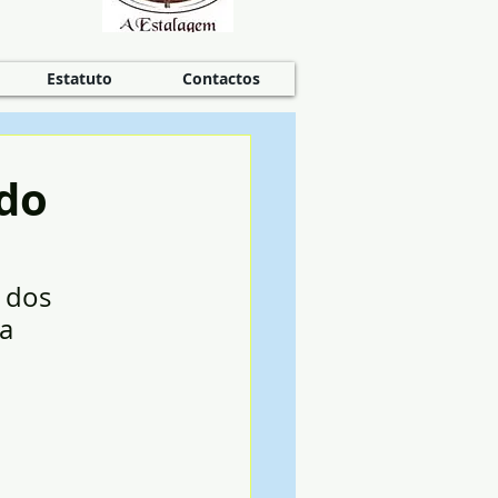
Estatuto
Contactos
do
 dos 
a 