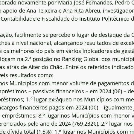
orado novamente por Maria José Fernandes, Pedro 
 apoio de Ana Teixeira e Ana Rita Abreu, investigado
Contabilidade e Fiscalidade do Instituto Politécnico 
cação, facilmente se percebe o lugar de destaque da 
hes a nível nacional, alcançando resultados de excelê
 os melhores do país em vários indicadores de gestã
olocam na 2.ª posição no Ranking Global dos municípi
as atrás de Alter do Chão. Entre os referidos indicado
eis resultados como:
o nos Municípios com menor volume de pagamentos d
réstimos – passivos financeiros – em 2024 (0€) – de
préstimos; 1.º lugar ex-áqueo nos Municípios com m
ncargos financeiros pagos em 2024 (0€) – igualmente j
e empréstimos; 8.º lugar nos Municípios com menor v
ferenciados pelo ano de 2024 (769 232€); 2.º lugar nos
e dívida total (1,5%); 1.º lugar nos Municípios com 