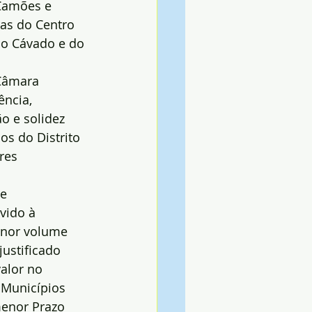
Camões e 
ras do Centro 
do Cávado e do 
Câmara 
ncia, 
o e solidez 
os do Distrito 
res 
e 
vido à 
enor volume 
ustificado 
alor no 
 Municípios 
menor Prazo 