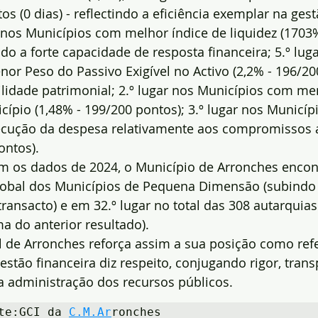
 (0 dias) - reflectindo a eficiência exemplar na gest
r nos Municípios com melhor índice de liquidez (1703
do a forte capacidade de resposta financeira; 5.º luga
r Peso do Passivo Exigível no Activo (2,2% - 196/200
ilidade patrimonial; 2.º lugar nos Municípios com me
icípio (1,48% - 199/200 pontos); 3.º lugar nos Municí
ecução da despesa relativamente aos compromissos 
ontos).
om os dados de 2024, o Município de Arronches encon
lobal dos Municípios de Pequena Dimensão (subindo
ransacto) e em 32.º lugar no total das 308 autarquia
a do anterior resultado).
 de Arronches reforça assim a sua posição como refe
estão financeira diz respeito, conjugando rigor, trans
a administração dos recursos públicos.
te:GCI da 
C.M.Ar
ronches