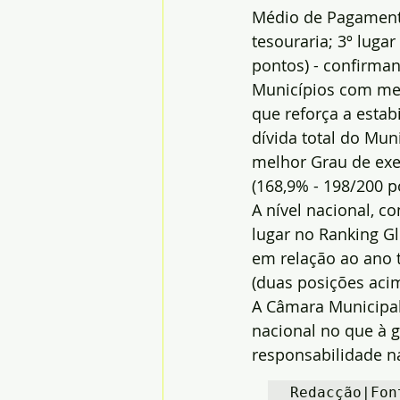
Médio de Pagamentos
tesouraria; 3º luga
pontos) - confirman
Municípios com meno
que reforça a estab
dívida total do Mun
melhor Grau de ex
(168,9% - 198/200 p
A nível nacional, c
lugar no Ranking G
em relação ao ano t
(duas posições acim
A Câmara Municipal
nacional no que à g
responsabilidade n
Redacção|Fon