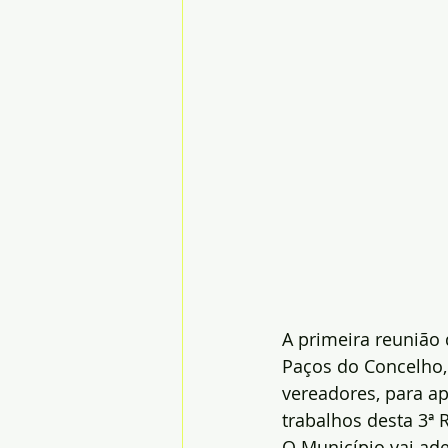
A primeira reunião 
Paços do Concelho, 
vereadores, para a
trabalhos desta 3ª R
O Município vai ade