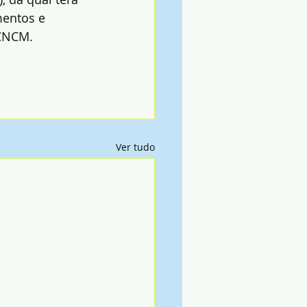
mentos e 
 CNCM.
Ver tudo