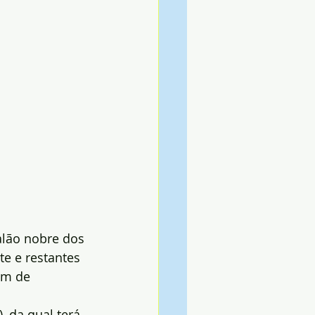
alão nobre dos 
e e restantes 
em de 
 da qual terá 