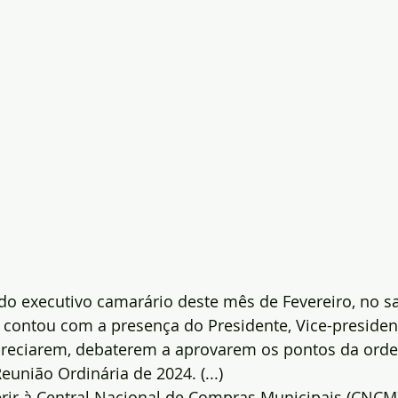
do executivo camarário deste mês de Fevereiro, no s
contou com a presença do Presidente, Vice-president
preciarem, debaterem a aprovarem os pontos da ord
eunião Ordinária de 2024. (...)
rir à Central Nacional de Compras Municipais (CNCM),