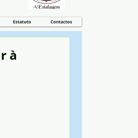
Estatuto
Contactos
r à