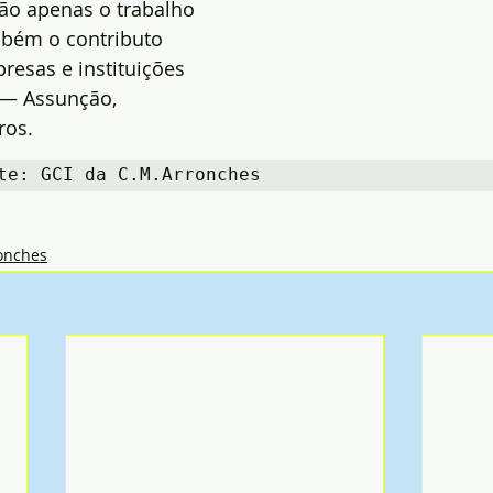
não apenas o trabalho 
bém o contributo 
resas e instituições 
 — Assunção, 
ros.
te: GCI da C.M.Arronches
onches