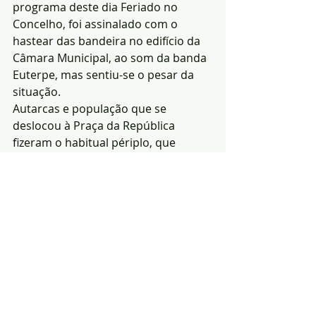
programa deste dia Feriado no 
Concelho, foi assinalado com o 
hastear das bandeira no edifício da 
Câmara Municipal, ao som da banda 
Euterpe, mas sentiu-se o pesar da 
situação.
Autarcas e população que se 
deslocou à Praça da República 
fizeram o habitual périplo, que 
contou com a presença do Grupo 
Motard de Arronches.
Redacção|Fotos:Notícias 
de Arronches
Notícias
Política
Efeméride