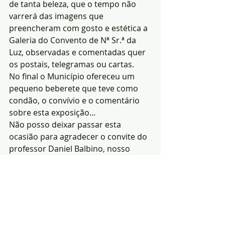
de tanta beleza, que o tempo não 
varrerá das imagens que 
preencheram com gosto e estética a 
Galeria do Convento de Nª Sr.ª da 
Luz, observadas e comentadas quer 
os postais, telegramas ou cartas.
No final o Município ofereceu um 
pequeno beberete que teve como 
condão, o convívio e o comentário 
sobre esta exposição…
Não posso deixar passar esta 
ocasião para agradecer o convite do 
professor Daniel Balbino, nosso 
estimado colaborador, para 
enquanto director do Notícias de 
Arronches, escrevesse um pequeno 
texto para a brochura referente a 
mais este seu contributo para a 
memória colectiva, não só dos 