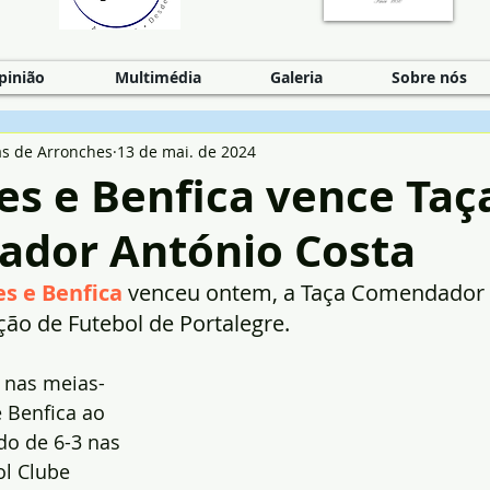
pinião
Multimédia
Galeria
Sobre nós
as de Arronches
13 de mai. de 2024
es e Benfica vence Taç
dor António Costa
s e Benfica
 venceu ontem, a Taça Comendador 
ção de Futebol de Portalegre.
 nas meias-
e Benfica ao 
o de 6-3 nas 
l Clube 