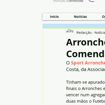
Início
Notícias
O
Redacção - Notíci
Arronch
Comenda
O 
Sport Arronche
Costa, da Associa
Tinham-se apurado
finais o Arronches 
vencer num agregad
duas mãos o Futebo