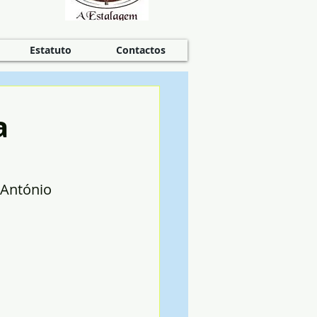
Estatuto
Contactos
a
António 