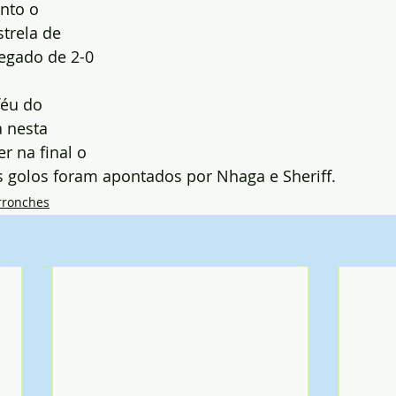
nto o 
strela de 
egado de 2-0 
féu do 
 nesta 
 na final o 
Os golos foram apontados por Nhaga e Sheriff.
rronches