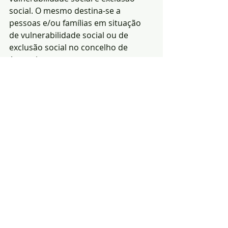
social. O mesmo destina-se a 
pessoas e/ou famílias em situação 
de vulnerabilidade social ou de 
exclusão social no concelho de 
Arronches.
O ‘Radar Social’ encontra-se no 
Largo Serpa Pinto, número 10, nas 
instalações do antigo Posto de 
Turismo e o seu horário de 
funcionamento distribui-se entre as 
09H00 e as 13H00 e as 14H00 e as 
17H00, de segunda a sexta-feira.
(Fonte: GCI da 
C.M.Ar
ronches)
Notícias
Política