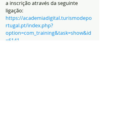
a inscrição através da seguinte 
ligação: 
https://academiadigital.turismodepo
rtugal.pt/index.php?
option=com_training&task=show&id
=6141
 .
(Fonte: 
GC-
C.M.Ar
ronches)
Notícias
Política
Educação
Posts recentes
Ver tudo