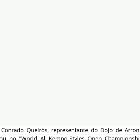
é Conrado Queirós, representante do Dojo de Arro
ipou no "World All-Kempo-Styles Open Championship