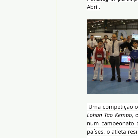
Abril.
 Uma competição of
Lohan Tao Kempo
, 
num campeonato do
países, o atleta r