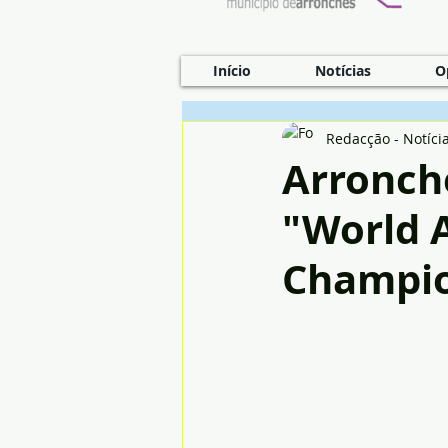
Início
Notícias
O
Redacção - Notíci
Arronch
"World 
Champio