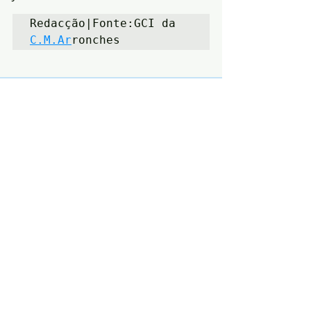
Redacção|Fonte:GCI da 
C.M.Ar
ronches
Posts recentes
Ver tudo