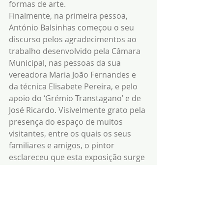
formas de arte.
Finalmente, na primeira pessoa, 
António Balsinhas começou o seu 
discurso pelos agradecimentos ao 
trabalho desenvolvido pela Câmara 
Municipal, nas pessoas da sua 
vereadora Maria João Fernandes e 
da técnica Elisabete Pereira, e pelo 
apoio do ‘Grémio Transtagano’ e de 
José Ricardo. Visivelmente grato pela 
presença do espaço de muitos 
visitantes, entre os quais os seus 
familiares e amigos, o pintor 
esclareceu que esta exposição surge 
pelo seu enorme fascínio pelo Forte 
da Graça, sendo um trabalho 
elaborado nos percursos que 
circundam o monumento ao longo 
de vários momentos do dia, tal 