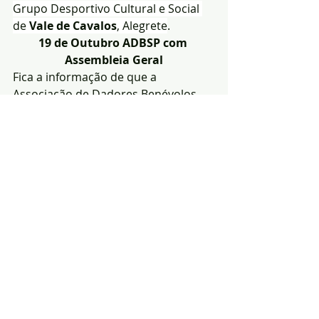
Grupo Desportivo Cultural e Social 
de 
Vale de Cavalos
, Alegrete
.
19 de Outubro ADBSP com 
Assembleia Geral
Fica a informação de que a 
Associação de Dadores Benévolos 
de Sangue de Portalegre vai 
proximamente eleger os seus 
órgãos sociais para o triénio 2025 / 
2027. A Assembleia Geral decorre 
pelas 17:00 horas do sábado 
19
 de 
Outubro
, na sala de conferências do 
Hospital Doutor José Maria Grande, 
Portalegre.
Consulte: 
https://www.facebook.com/Associaca
oDadoresBenevolosSanguePortalegr
e/
Notícias