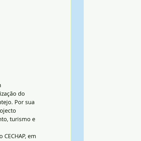
m 
ização do 
tejo. Por sua 
ojecto 
to, turismo e 
do CECHAP, em 