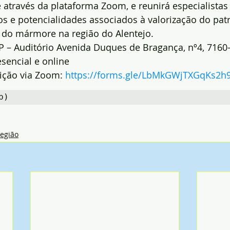
ne através da plataforma Zoom, e reunirá especialistas
os e potencialidades associados à valorização do pat
al do mármore na região do Alentejo.
 – Auditório Avenida Duques de Bragança, nº4, 7160-
sencial e online
ição via Zoom: 
https://forms.gle/LbMkGWjTXGqKs2h
p)
egião