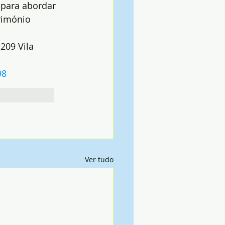
 para abordar 
rimónio 
209 Vila 
98
Ver tudo