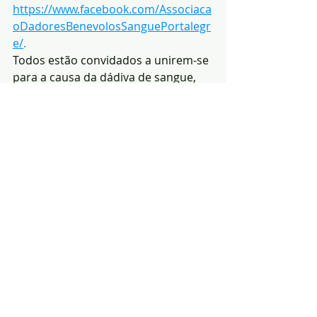
https://www.facebook.com/Associaca
oDadoresBenevolosSanguePortalegr
e/
.
Todos estão convidados a unirem-se 
para a causa da dádiva de sangue, 
colaborando com as actividades da 
ADBSP!
Redacção|Fonte: ADBSP
Notícias
Solidariedade
Posts recentes
Ver tudo