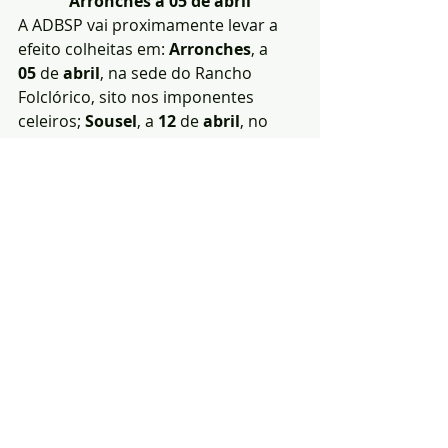
Arronches a 05 de abril
A ADBSP vai proximamente levar a 
efeito colheitas em: 
Arronches
, a 
05
 de 
abril
, na sede do Rancho 
Folclórico, sito nos imponentes 
celeiros; 
Sousel
, a 
12
 de 
abril
, no 
centro de saúde local. Sábados e 
durante a manhã.
Comece o mês da liberdade da 
melhor forma, doando um pouco de 
si! E visite: 
https://www.facebook.com/Associaca
oDadoresBenevolosSanguePortalegr
e/
Posts recentes
Ver tudo