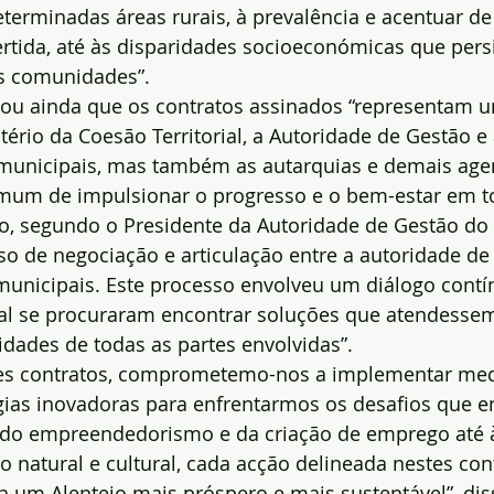
eterminadas áreas rurais, à prevalência e acentuar d
ertida, até às disparidades socioeconómicas que per
s comunidades”.
acou ainda que os contratos assinados “representam u
tério da Coesão Territorial, a Autoridade de Gestão e 
unicipais, mas também as autarquias e demais agent
mum de impulsionar o progresso e o bem-estar em t
ndo, segundo o Presidente da Autoridade de Gestão do 
o de negociação e articulação entre a autoridade de 
unicipais. Este processo envolveu um diálogo contí
ual se procuraram encontrar soluções que atendesse
idades de todas as partes envolvidas”.
tes contratos, comprometemo-nos a implementar med
égias inovadoras para enfrentarmos os desafios que e
do empreendedorismo e da criação de emprego até à
 natural e cultural, cada acção delineada nestes con
 um Alentejo mais próspero e mais sustentável”, dis