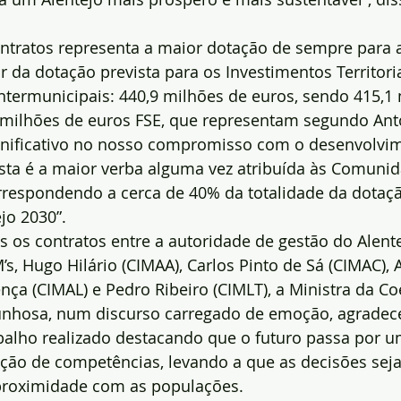
ntratos representa a maior dotação de sempre para a
or da dotação prevista para os Investimentos Territori
termunicipais: 440,9 milhões de euros, sendo 415,1 
 milhões de euros FSE, que representam segundo Ant
gnificativo no nosso compromisso com o desenvolvim
 Esta é a maior verba alguma vez atribuída às Comuni
rrespondendo a cerca de 40% da totalidade da dotaçã
jo 2030”.
 os contratos entre a autoridade de gestão do Alente
’s, Hugo Hilário (CIMAA), Carlos Pinto de Sá (CIMAC), 
ença (CIMAL) e Pedro Ribeiro (CIMLT), a Ministra da Co
brunhosa, num discurso carregado de emoção, agradec
balho realizado destacando que o futuro passa por u
ação de competências, levando a que as decisões sej
roximidade com as populações.