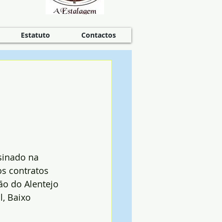
Estatuto
Contactos
sinado na 
s contratos 
ão do Alentejo 
, Baixo 