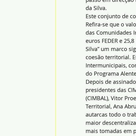
da Silva.
Este conjunto de co
Refira-se que o val
das Comunidades In
euros FEDER e 25,8
Silva” um marco si
coesão territorial.
Intermunicipais, co
do Programa Alente
Depois de assinados
presidentes das CIM
(CIMBAL), Vitor Pro
Territorial, Ana A
autarcas todo o tra
maior descentraliz
mais tomadas em p