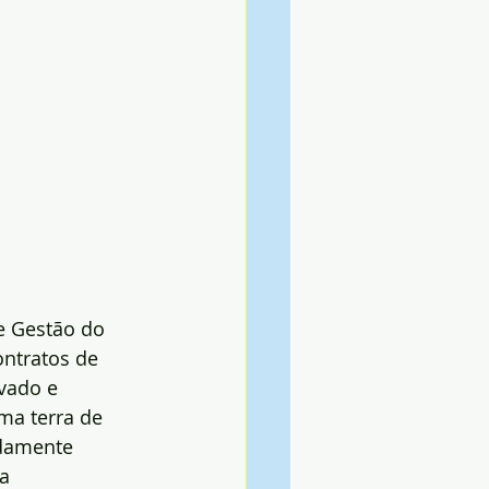
e Gestão do 
ontratos de 
vado e 
ma terra de 
ndamente 
a 