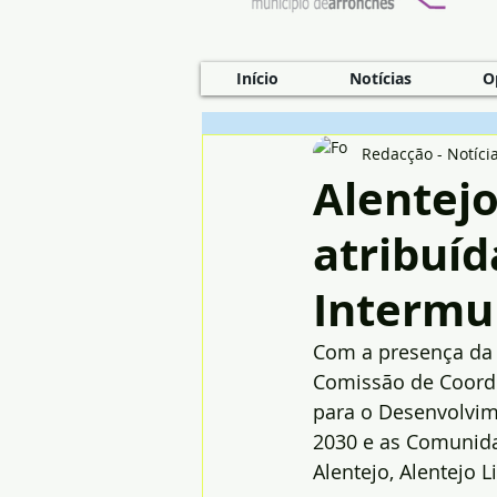
Início
Notícias
O
Redacção - Notíci
Alentejo
atribuí
Intermu
Com a presença da M
Comissão de Coorde
para o Desenvolvime
2030 e as Comunidad
Alentejo, Alentejo Li