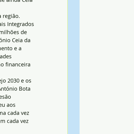
 região. 
ais Integrados 
milhões de 
ónio Ceia da 
ento e a 
dades 
o financeira 
jo 2030 e os 
António Bota 
esão 
eu aos 
ma cada vez 
am cada vez 