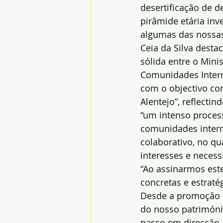
desertificação de d
pirâmide etária inv
algumas das nossa
Ceia da Silva dest
sólida entre o Minis
Comunidades Interm
com o objectivo co
Alentejo”, reflecti
“um intenso process
comunidades interm
colaborativo, no q
interesses e necess
“Ao assinarmos es
concretas e estrat
Desde a promoção 
do nosso património
passo em direcção a