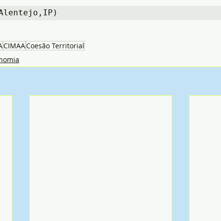
Alentejo,IP)
A
CIMAA
Coesão Territorial
nomia