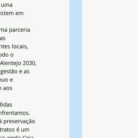
e uma 
sistem em 
ma parceria 
as 
es locais, 
odo o 
Alentejo 2030, 
gestão e as 
nuo e 
m aos 
idas 
nfrentamos. 
 preservação 
tratos é um 
se ainda Ceia 