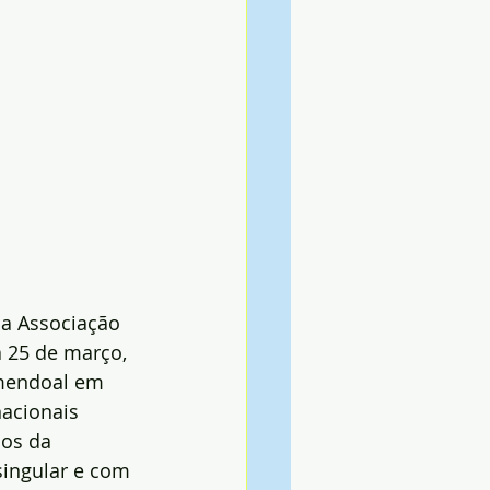
 a Associação 
 25 de março, 
Amendoal em 
nacionais 
hos da 
ingular e com 