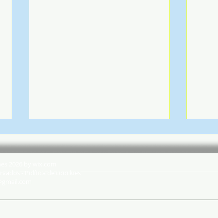
hes 2026 by wix.com
rvados - Política de coockies
@gmail.com
Mais de 3 milhões de
Delt