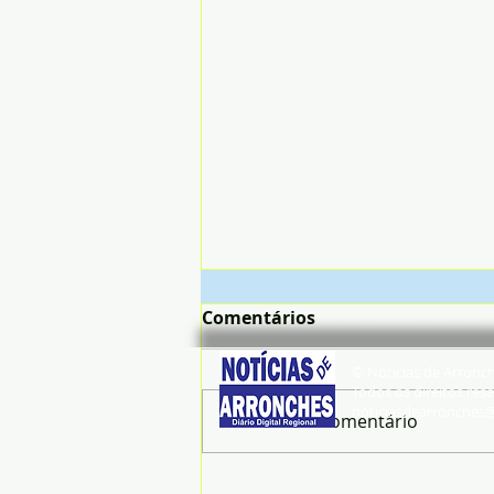
Comentários
© Noticias de Arronc
Todos os direitos rese
noticiasdearronches
Escreva um comentário
IUC vai mudar. Basta