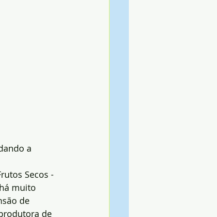
 dando a 
rutos Secos - 
 há muito 
nsão de 
produtora de 