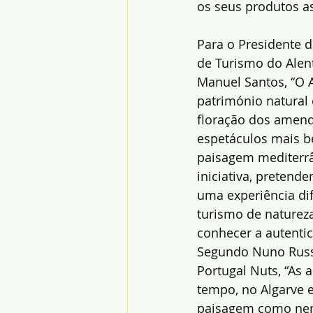
os seus produtos a
Para o Presidente d
de Turismo do Alent
Manuel Santos, “O 
património natural e
floração dos amend
espetáculos mais b
paisagem mediterrâ
iniciativa, pretend
uma experiência di
turismo de natureza
conhecer a autentic
Segundo Nuno Russo
Portugal Nuts, “As 
tempo, no Algarve e
paisagem como nenh