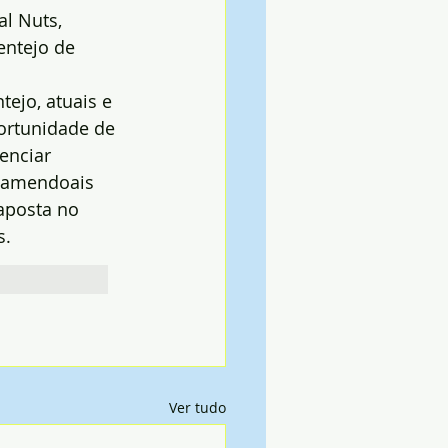
l Nuts, 
ntejo de 
ejo, atuais e 
ortunidade de 
enciar 
 amendoais 
 aposta no 
s.
Ver tudo