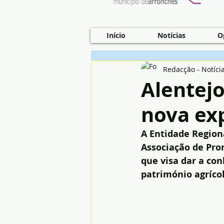
Início
Notícias
O
Redacção - Notíci
Alentejo
nova exp
A Entidade Region
Associação de Pro
que visa dar a co
património agríco