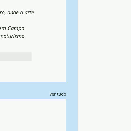
o, onde a arte 
, em Campo 
enoturismo 
Ver tudo