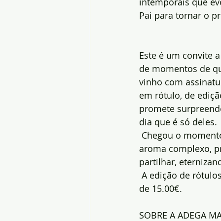
intemporais que e
Pai para tornar o pr
Este é um convite a 
de momentos de q
vinho com assinatur
em rótulo, de ediçã
promete surpreende
dia que é só deles.
 Chegou o momento 
aroma complexo, pr
partilhar, eternizan
 A edição de rótulo
de 15.00€.
SOBRE A ADEGA M