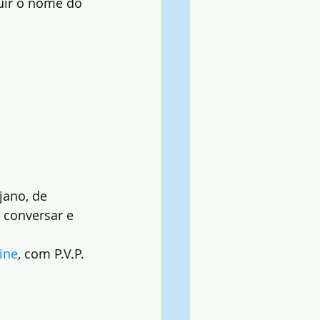
ir o nome do 
ano, de 
 conversar e 
line
, com P.V.P. 