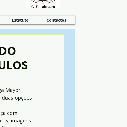
Estatuto
Contactos
 DO
TULOS
ega Mayor 
m duas opções 
aça com 
icos, imagens 