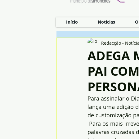
Início
Notícias
O
Redacção - Notíci
ADEGA 
PAI CO
PERSON
Para assinalar o Di
lança uma edição d
de customização par
 Para os mais irre
palavras cruzadas d