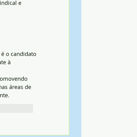
ndical e 
 é o candidato 
te à 
promovendo 
nas áreas de 
nte.