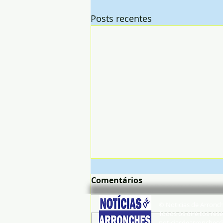
Posts recentes
Comentários
© Noticias de Arronc
Todos os direitos rese
noticiasdearronches