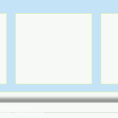
hes 2026 by wix.com
rvados - Política de coockies
@gmail.com