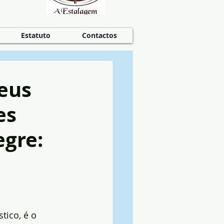
Estatuto
Contactos
eus
es
egre:
tico, é o 